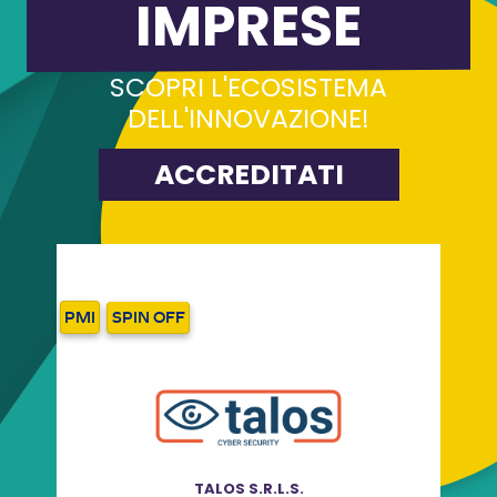
IMPRESE
SCOPRI L'ECOSISTEMA
DELL'INNOVAZIONE!
ACCREDITATI
PMI
SPIN OFF
P
TALOS S.R.L.S.