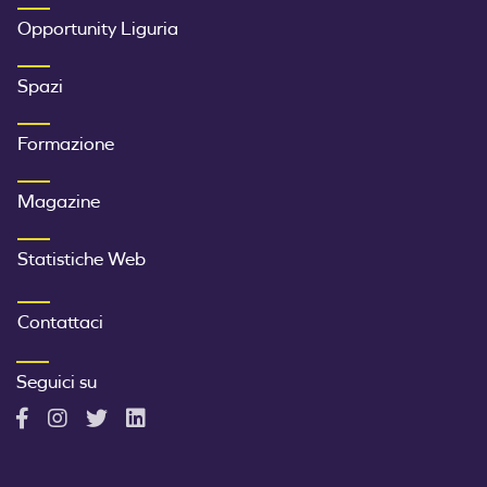
SECONDO MENU FOOTER
Opportunity Liguria
Spazi
Formazione
Magazine
Statistiche Web
TERZO MENU FOOTER
Contattaci
Seguici su
A
A
A
A
c
c
c
c
c
c
c
c