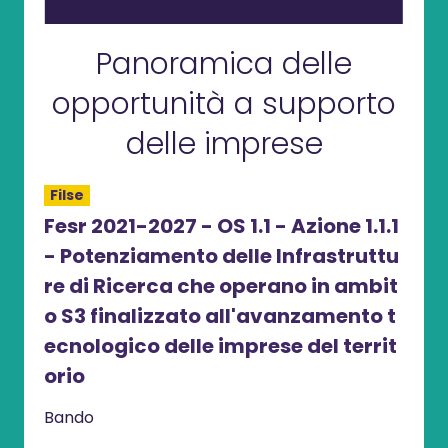
Panoramica delle
opportunità a supporto
delle imprese
Filse
Filse
 per
Fesr 2021-2027 - OS 1.1 - Azione 1.1.1
Bott
nali
- Potenziamento delle Infrastruttu
ntiv
azio
re di Ricerca che operano in ambit
LR 3
ettor
o S3 finalizzato all'avanzamento t
Band
ecnologico delle imprese del territ
Sca
orio
Bando