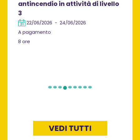
antincendio in attività di livello
idr
3
1
22/06/2026 - 24/06/2026
A p
A pagamento
4 or
8 ore
VEDI TUTTI