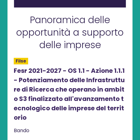
Panoramica delle
opportunità a supporto
delle imprese
Filse
Filse
 per
Fesr 2021-2027 - OS 1.1 - Azione 1.1.1
Bott
nali
- Potenziamento delle Infrastruttu
ntiv
azio
re di Ricerca che operano in ambit
LR 3
ettor
o S3 finalizzato all'avanzamento t
Band
ecnologico delle imprese del territ
Sca
orio
Bando