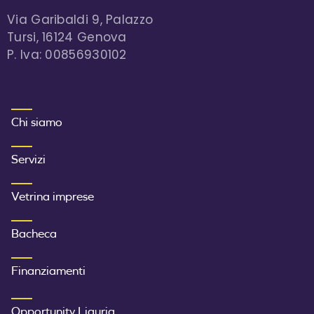
Via Garibaldi 9, Palazzo
Tursi, 16124 Genova
P. Iva: 00856930102
MENU FOOTER 1
Chi siamo
Servizi
Vetrina imprese
Bacheca
Finanziamenti
SECONDO MENU FOOTER
Opportunity Liguria