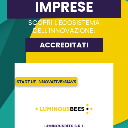
IMPRESE
SCOPRI L'ECOSISTEMA
DELL'INNOVAZIONE!
ACCREDITATI
START UP INNOVATIVE/SIAVS
S
LUMINOUSBEES S.R.L.