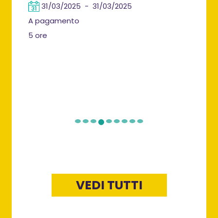
"Tr
31/03/2025 - 31/03/2025
rio
A pagamento
pro
5 ore
1
A p
4 or
VEDI TUTTI