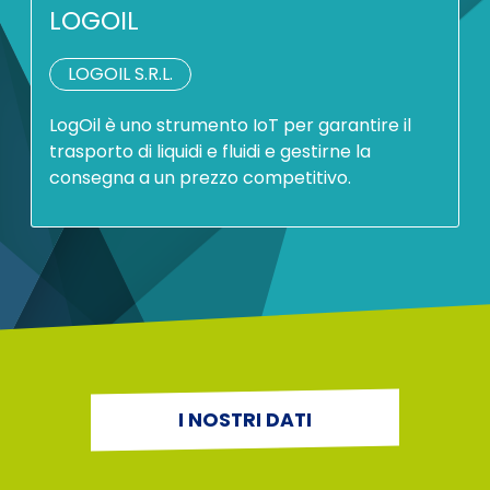
LOGOIL
LOGOIL S.R.L.
LogOil è uno strumento IoT per garantire il
trasporto di liquidi e fluidi e gestirne la
consegna a un prezzo competitivo.
I NOSTRI DATI