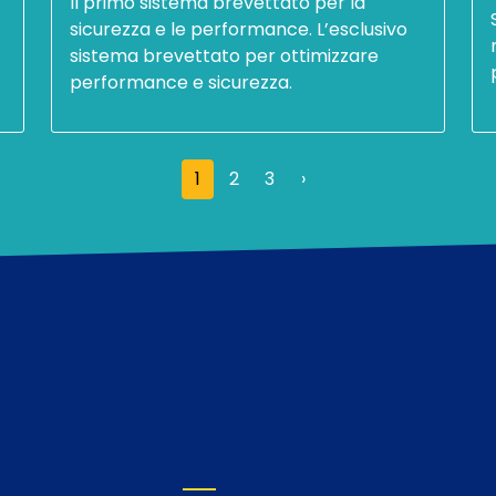
Il primo sistema brevettato per la
sicurezza e le performance. L’esclusivo
sistema brevettato per ottimizzare
performance e sicurezza.
Pagina successiva
1
2
3
›
MPRESE FOOTER MENU 1
VETRINA IMPRESE FOOTER MENU 2