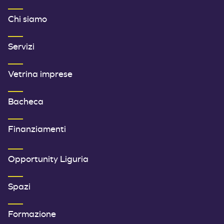
MENU FOOTER 1
Chi siamo
Servizi
Vetrina imprese
Bacheca
Finanziamenti
SECONDO MENU FOOTER
Opportunity Liguria
Spazi
Formazione