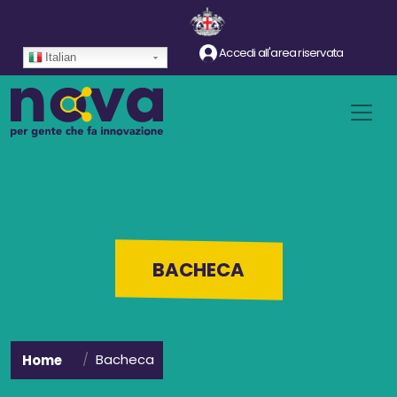
Salta al contenuto principale
Accedi all'area riservata
Italian
BACHECA
Bacheca
Home