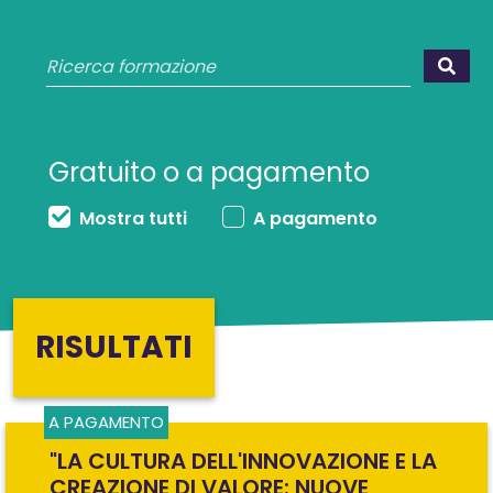

Gratuito o a pagamento
Mostra tutti
A pagamento
RISULTATI
A PAGAMENTO
"LA CULTURA DELL'INNOVAZIONE E LA
CREAZIONE DI VALORE: NUOVE