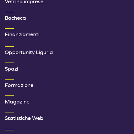
Vetrina imprese
Bacheca
Finanziamenti
SECONDO MENU FOOTER
Opportunity Liguria
Spazi
Formazione
Magazine
Statistiche Web
TERZO MENU FOOTER