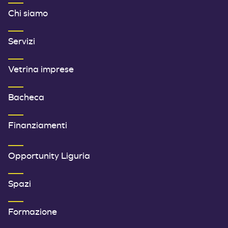
MENU FOOTER 1
Chi siamo
Servizi
Vetrina imprese
Bacheca
Finanziamenti
SECONDO MENU FOOTER
Opportunity Liguria
Spazi
Formazione