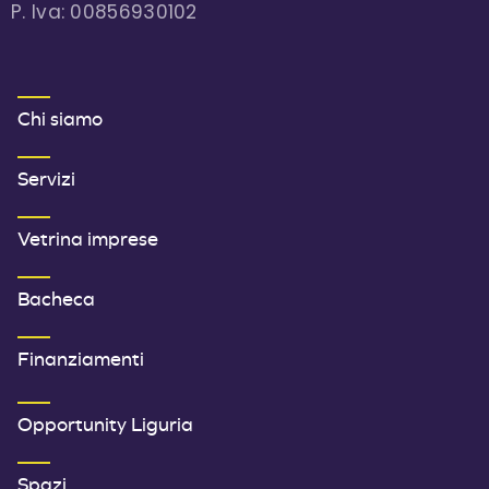
P. Iva: 00856930102
MENU FOOTER 1
Chi siamo
Servizi
Vetrina imprese
Bacheca
Finanziamenti
SECONDO MENU FOOTER
Opportunity Liguria
Spazi