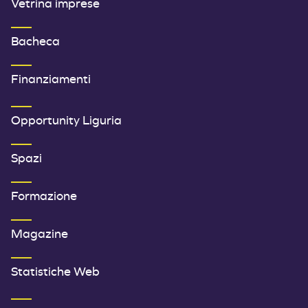
Vetrina imprese
Bacheca
Finanziamenti
SECONDO MENU FOOTER
Opportunity Liguria
Spazi
Formazione
Magazine
Statistiche Web
TERZO MENU FOOTER