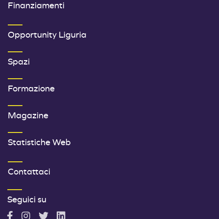
Finanziamenti
SECONDO MENU FOOTER
Opportunity Liguria
Spazi
Formazione
Magazine
Statistiche Web
TERZO MENU FOOTER
Contattaci
Seguici su
A
A
A
A