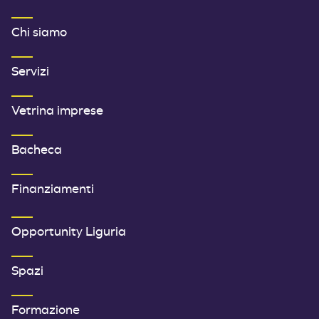
MENU FOOTER 1
Chi siamo
Servizi
Vetrina imprese
Bacheca
Finanziamenti
SECONDO MENU FOOTER
Opportunity Liguria
Spazi
Formazione