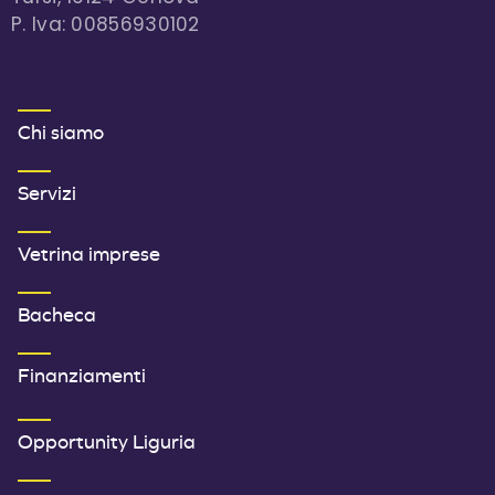
P. Iva: 00856930102
MENU FOOTER 1
Chi siamo
Servizi
Vetrina imprese
Bacheca
Finanziamenti
SECONDO MENU FOOTER
Opportunity Liguria