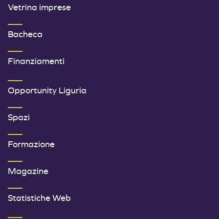
Vetrina imprese
Bacheca
Finanziamenti
SECONDO MENU FOOTER
Opportunity Liguria
Spazi
Formazione
Magazine
Statistiche Web
TERZO MENU FOOTER