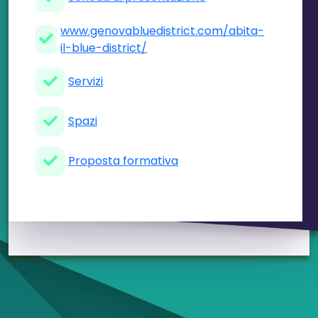
www.genovabluedistrict.com/abita-
il-blue-district/
Servizi
Spazi
Proposta formativa