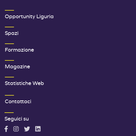
SECONDO MENU FOOTER
Opportunity Liguria
Spazi
Formazione
Magazine
Statistiche Web
TERZO MENU FOOTER
Contattaci
Seguici su
A
A
A
A
c
c
c
c