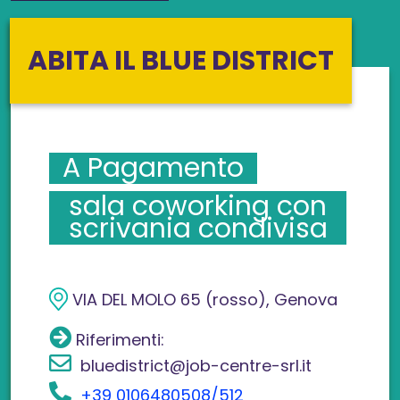
ABITA IL BLUE DISTRICT
A Pagamento
sala coworking con
scrivania condivisa
VIA DEL MOLO 65 (rosso), Genova
Riferimenti:
bluedistrict@job-centre-srl.it
+39 0106480508/512