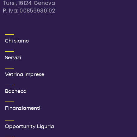
Tursi, 16124 Genova
P. Iva: 00856930102
MENU FOOTER 1
Chi siamo
Servizi
Vetrina imprese
Bacheca
Finanziamenti
SECONDO MENU FOOTER
Opportunity Liguria