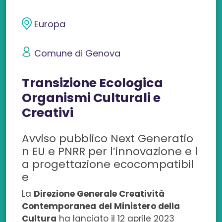
d
d
d
d
d
i
i
i
i
i
Europa
v
v
v
v
v
Comune di Genova
i
i
i
i
i
Transizione Ecologica
d
d
d
d
d
Organismi Culturali e
i
i
i
i
i
Creativi
s
s
s
s
c
Avviso pubblico Next Generatio
u
u
u
u
o
n EU e PNRR per l’innovazione e l
F
L
T
W
n
a progettazione ecocompatibil
e
a
i
w
h
e
La
Direzione Generale Creatività
c
n
i
a
m
Contemporanea
del Ministero della
Cultura
ha lanciato il 12 aprile 2023