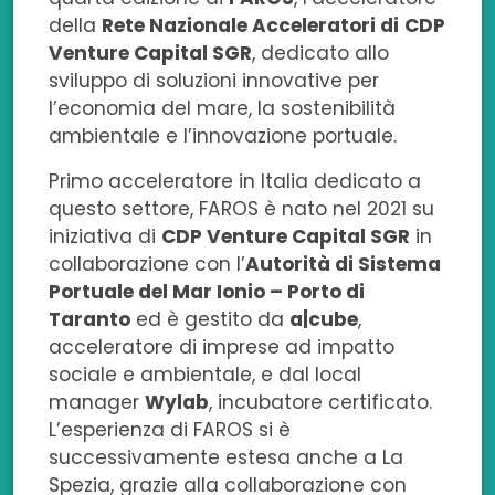
b
e
t
s
i
della
Rete Nazionale Acceleratori di
CDP
Venture Capital SGR
, dedicato allo
o
d
e
a
l
sviluppo di soluzioni innovative per
l’economia del mare, la sostenibilità
o
i
r
p
ambientale e l’innovazione portuale.
k
n
p
Primo acceleratore in Italia dedicato a
questo settore, FAROS è nato nel 2021 su
iniziativa di
CDP Venture Capital SGR
in
collaborazione con l’
Autorità di Sistema
Portuale del Mar Ionio – Porto di
Taranto
ed è gestito da
a|cube
,
acceleratore di imprese ad impatto
sociale e ambientale, e dal local
manager
Wylab
, incubatore certificato.
L’esperienza di FAROS si è
successivamente estesa anche a La
Spezia, grazie alla collaborazione con