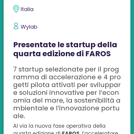
i
i
i
i
i
Italia
v
v
v
v
v
Wylab
i
i
i
i
i
Presentate le startup della
d
d
d
d
d
quarta edizione di FAROS
i
i
i
i
i
7 startup selezionate per il prog
s
s
s
s
c
ramma di accelerazione e 4 pro
u
u
u
u
o
getti pilota attivati per sviluppar
e soluzioni innovative per l’econ
F
L
T
W
n
omia del mare, la sostenibilità a
a
i
w
h
e
mbientale e l’innovazione portu
ale.
c
n
i
a
m
Al via la nuova fase operativa della
e
k
t
t
a
quarta edizione di
FAROS
, l’acceleratore