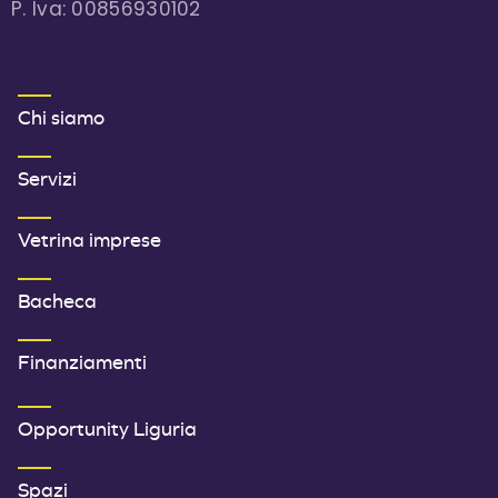
P. Iva: 00856930102
MENU FOOTER 1
Chi siamo
Servizi
Vetrina imprese
Bacheca
Finanziamenti
SECONDO MENU FOOTER
Opportunity Liguria
Spazi