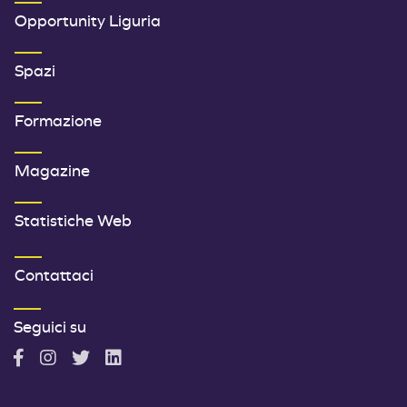
Opportunity Liguria
Spazi
Formazione
Magazine
Statistiche Web
TERZO MENU FOOTER
Contattaci
Seguici su
A
A
A
A
c
c
c
c
c
c
c
c