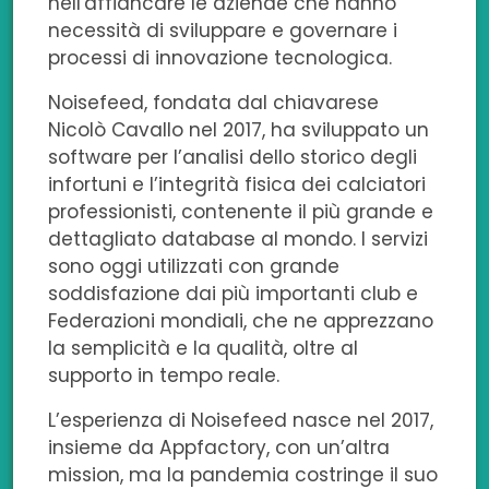
b
e
t
s
i
nell'affiancare le aziende che hanno
necessità di sviluppare e governare i
o
d
e
a
l
processi di innovazione tecnologica.
o
i
r
p
Noisefeed, fondata dal chiavarese
k
n
p
Nicolò Cavallo nel 2017, ha sviluppato un
software per l’analisi dello storico degli
infortuni e l’integrità fisica dei calciatori
professionisti, contenente il più grande e
dettagliato database al mondo. I servizi
sono oggi utilizzati con grande
soddisfazione dai più importanti club e
Federazioni mondiali, che ne apprezzano
la semplicità e la qualità, oltre al
supporto in tempo reale.
L’esperienza di Noisefeed nasce nel 2017,
insieme da Appfactory, con un’altra
mission, ma la pandemia costringe il suo