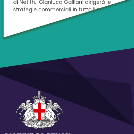
di Netith. Gianluca Galliani dirigerà le
strategie commerciali in tutto il mondo.