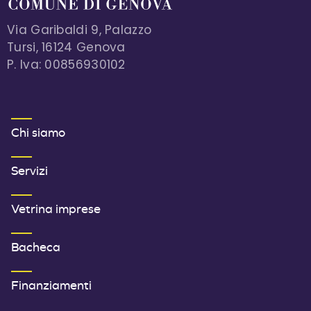
Via Garibaldi 9, Palazzo
Tursi, 16124 Genova
P. Iva: 00856930102
MENU FOOTER 1
Chi siamo
Servizi
Vetrina imprese
Bacheca
Finanziamenti
SECONDO MENU FOOTER