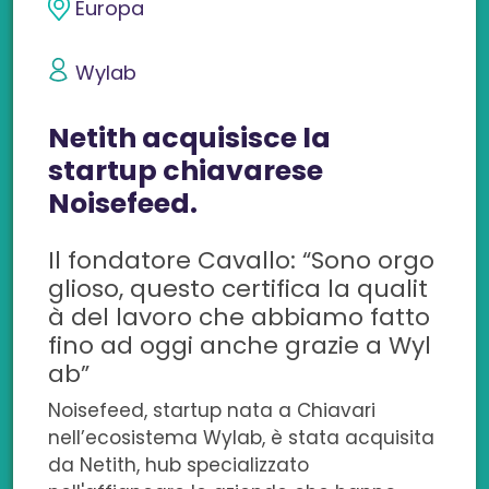
i
i
i
i
i
Europa
v
v
v
v
v
Wylab
i
i
i
i
i
Netith acquisisce la
d
d
d
d
d
startup chiavarese
i
i
i
i
i
Noisefeed.
s
s
s
s
c
Il fondatore Cavallo: “Sono orgo
u
u
u
u
o
glioso, questo certifica la qualit
F
L
T
W
n
à del lavoro che abbiamo fatto
fino ad oggi anche grazie a Wyl
a
i
w
h
e
ab”
c
n
i
a
m
Noisefeed, startup nata a Chiavari
nell’ecosistema Wylab, è stata acquisita
e
k
t
t
a
da Netith, hub specializzato