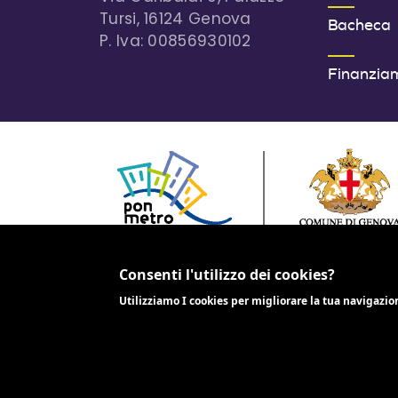
Tursi, 16124 Genova
Bacheca
P. Iva: 00856930102
Finanzia
PROGETTO COFINANZIATO DALL'UNIONE EUR
2014-2020
Consenti l'utilizzo dei cookies?
Utilizziamo I cookies per migliorare la tua navigazio
Crediti
Note legali
Privacy policy
Mappa del s