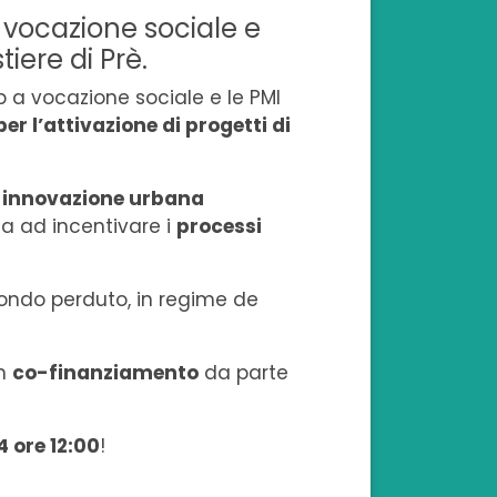
a vocazione sociale e
u
u
u
u
o
iere di Prè.
F
L
T
W
n
up a vocazione sociale e le PMI
a
i
w
h
e
er l’attivazione di progetti di
c
n
i
a
m
i innovazione urbana
e
k
t
t
a
a ad incentivare i
processi
b
e
t
s
i
o
d
e
a
l
fondo perduto, in regime de
o
i
r
p
un
co-finanziamento
da parte
k
n
p
 ore 12:00
!