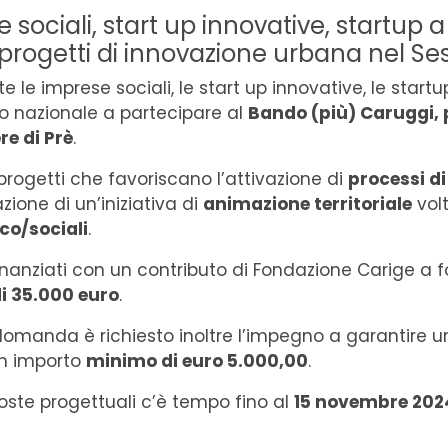
 sociali, start up innovative, startup 
 progetti di innovazione urbana nel Sest
te le imprese sociali, le start up innovative, le start
rio nazionale a partecipare al
Bando (più) Caruggi, p
re di Prè
.
rogetti che favoriscano l’attivazione di
processi d
zione di un’iniziativa di
animazione territoriale
volt
ico/sociali
.
finanziati con un contributo di Fondazione Carige a 
 35.000 euro
.
 domanda è richiesto inoltre l’impegno a garantire 
un importo
minimo di euro 5.000,00
.
oste progettuali c’è tempo fino al
15 novembre 2024