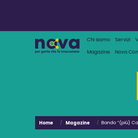
Navigazione
Chi siamo
Servizi
V
Magazine
Nova Co
Bando “(più) Car
Home
Magazine