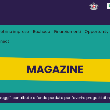
Salta al contenuto principale
 principale
etrina imprese
Bacheca
Finanziamenti
Opportunity L
nnect
MAGAZINE
uggi”: contributo a fondo perduto per favorire progetti di i