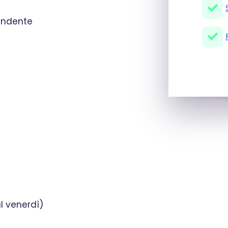
endente
l venerdì)