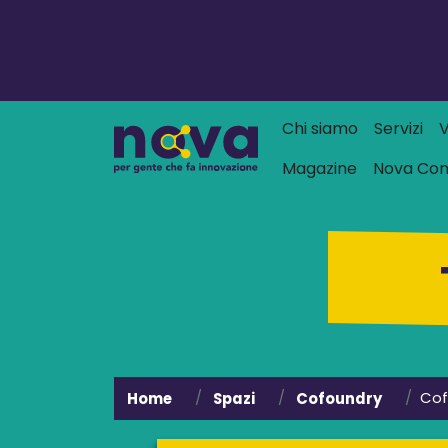
Navigazione
Chi siamo
Servizi
V
Magazine
Nova Co
Cof
Home
Spazi
Cofoundry