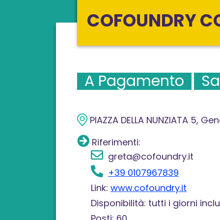
COFOUNDRY C
A Pagamento
Sa
PIAZZA DELLA NUNZIATA 5, Ge
Riferimenti:
greta@cofoundry.it
+39 0107967839
Link:
www.cofoundry.it
Disponibilità: tutti i giorni i
Posti: 60