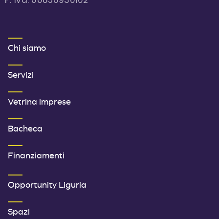
MENU FOOTER 1
Chi siamo
Servizi
Vetrina imprese
Bacheca
Finanziamenti
SECONDO MENU FOOTER
Opportunity Liguria
Spazi