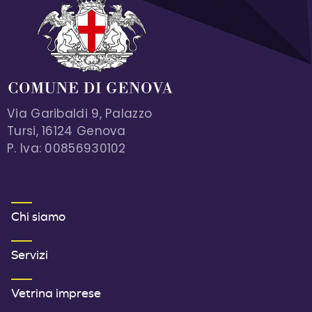
Via Garibaldi 9, Palazzo
Tursi, 16124 Genova
P. Iva: 00856930102
MENU FOOTER 1
Chi siamo
Servizi
Vetrina imprese