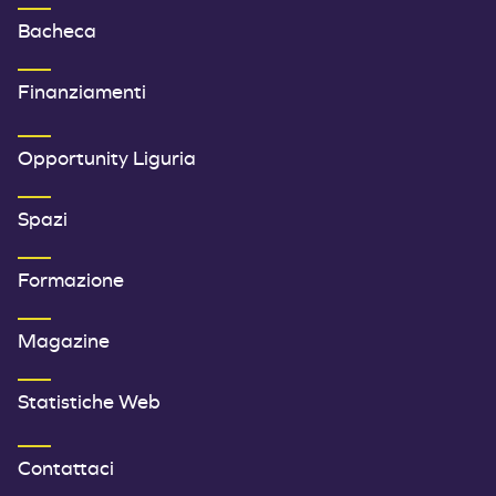
Bacheca
Finanziamenti
SECONDO MENU FOOTER
Opportunity Liguria
Spazi
Formazione
Magazine
Statistiche Web
TERZO MENU FOOTER
Contattaci