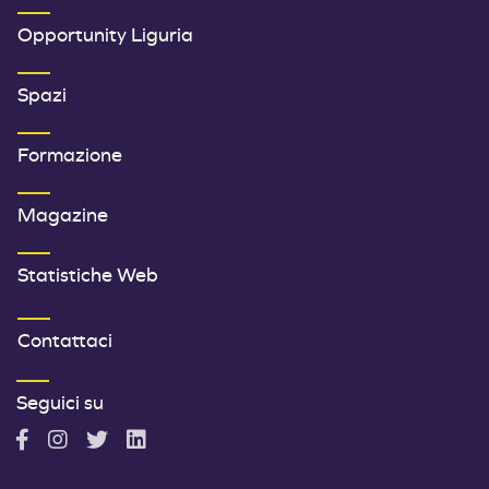
SECONDO MENU FOOTER
Opportunity Liguria
Spazi
Formazione
Magazine
Statistiche Web
TERZO MENU FOOTER
Contattaci
Seguici su
A
A
A
A
c
c
c
c