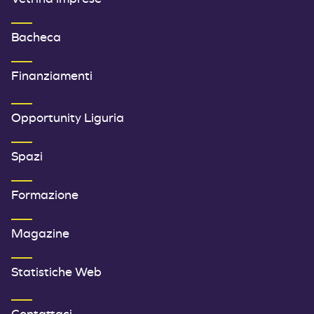
Bacheca
Finanziamenti
SECONDO MENU FOOTER
Opportunity Liguria
Spazi
Formazione
Magazine
Statistiche Web
TERZO MENU FOOTER
Contattaci