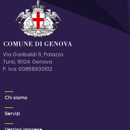
Via Garibaldi 9, Palazzo
Tursi, 16124 Genova
P. Iva: 00856930102
MENU FOOTER 1
Chi siamo
Servizi
Vetrina imprese