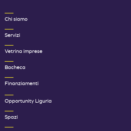
MENU FOOTER 1
Chi siamo
Servizi
Vetrina imprese
Bacheca
Finanziamenti
SECONDO MENU FOOTER
Opportunity Liguria
Spazi