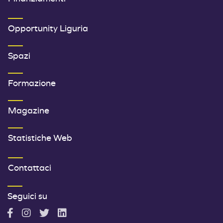
SECONDO MENU FOOTER
Opportunity Liguria
Spazi
Formazione
Magazine
Statistiche Web
TERZO MENU FOOTER
Contattaci
Seguici su
A
A
A
A