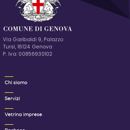
Via Garibaldi 9, Palazzo
Tursi, 16124 Genova
P. Iva: 00856930102
MENU FOOTER 1
Chi siamo
Servizi
Vetrina imprese