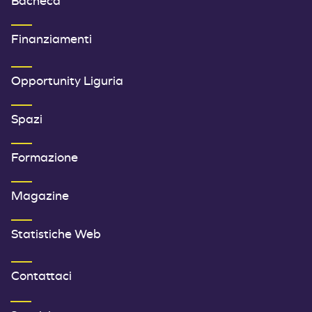
Bacheca
Finanziamenti
SECONDO MENU FOOTER
Opportunity Liguria
Spazi
Formazione
Magazine
Statistiche Web
TERZO MENU FOOTER
Contattaci