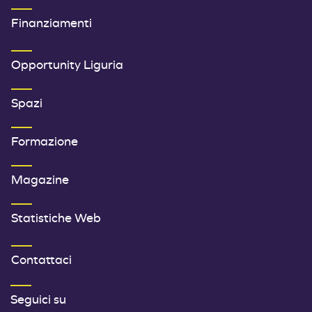
Finanziamenti
SECONDO MENU FOOTER
Opportunity Liguria
Spazi
Formazione
Magazine
Statistiche Web
TERZO MENU FOOTER
Contattaci
Seguici su