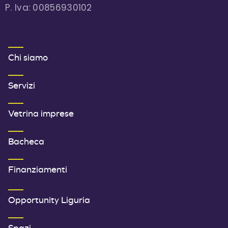
P. Iva: 00856930102
MENU FOOTER 1
Chi siamo
Servizi
Vetrina imprese
Bacheca
Finanziamenti
SECONDO MENU FOOTER
Opportunity Liguria
Spazi