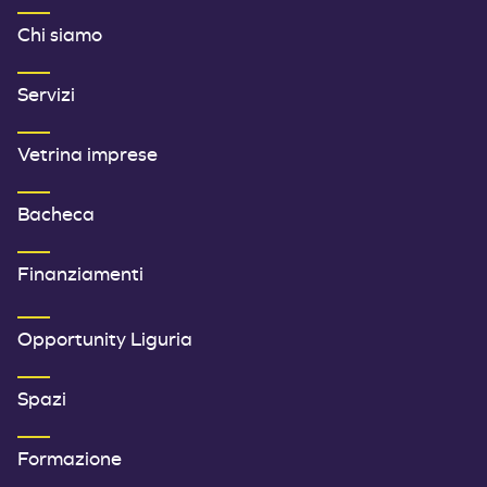
MENU FOOTER 1
Chi siamo
Servizi
Vetrina imprese
Bacheca
Finanziamenti
SECONDO MENU FOOTER
Opportunity Liguria
Spazi
Formazione