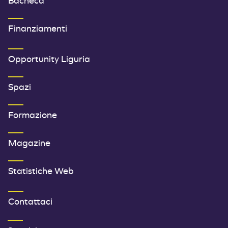
Bacheca
Finanziamenti
SECONDO MENU FOOTER
Opportunity Liguria
Spazi
Formazione
Magazine
Statistiche Web
TERZO MENU FOOTER
Contattaci