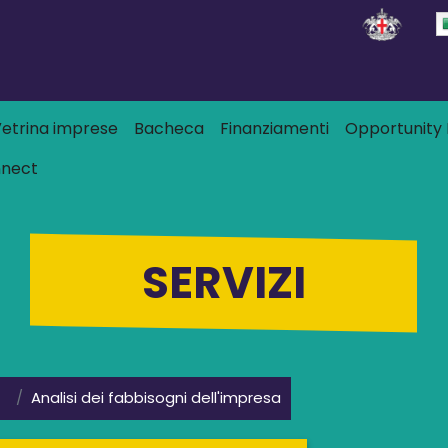
Salta al contenuto principale
 principale
etrina imprese
Bacheca
Finanziamenti
Opportunity L
nnect
SERVIZI
Analisi dei fabbisogni dell'impresa