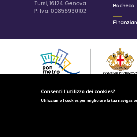
Tursi, 16124 Genova
Bacheca
P. Iva: 00856930102
Finanzia
PROGETTO COFINANZIATO DALL'UNIONE EUR
2014-2020
Consenti l'utilizzo dei cookies?
Utilizziamo I cookies per migliorare la tua navigazio
Crediti
Note legali
Privacy policy
Mappa del s