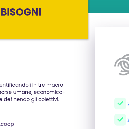
BBISOGNI
dentificandoli in tre macro
 risorse umane, economico-
 definendo gli obiettivi.
a.coop