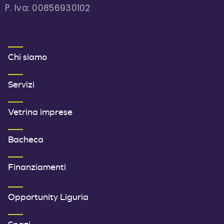
P. Iva: 00856930102
MENU FOOTER 1
Chi siamo
Servizi
Vetrina imprese
Bacheca
Finanziamenti
SECONDO MENU FOOTER
Opportunity Liguria