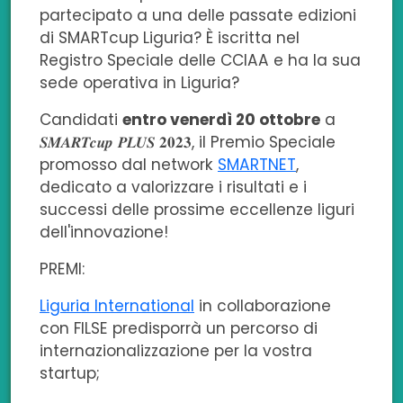
partecipato a una delle passate edizioni
e
k
t
t
a
di SMARTcup Liguria? È iscritta nel
b
e
t
s
i
Registro Speciale delle CCIAA e ha la sua
sede operativa in Liguria?
o
d
e
a
l
Candidati
entro venerdì 20 ottobre
a
o
i
r
p
𝑺𝑴𝑨𝑹𝑻𝒄𝒖𝒑 𝑷𝑳𝑼𝑺 𝟐𝟎𝟐𝟑, il Premio Speciale
k
n
p
promosso dal network
SMARTNET
,
dedicato a valorizzare i risultati e i
successi delle prossime eccellenze liguri
dell'innovazione!
PREMI:
Liguria International
in collaborazione
con FILSE predisporrà un percorso di
internazionalizzazione per la vostra
startup;