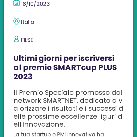
18/10/2023
d
d
d
d
d
i
i
i
i
i
Italia
v
v
v
v
v
FILSE
i
i
i
i
i
Ultimi giorni per iscriversi
d
d
d
d
d
al premio SMARTcup PLUS
i
i
i
i
i
2023
s
s
s
s
c
Il Premio Speciale promosso dal
u
u
u
u
o
network SMARTNET, dedicato a v
F
L
T
W
n
alorizzare i risultati e i successi d
elle prossime eccellenze liguri d
a
i
w
h
e
ell'innovazione.
c
n
i
a
m
La tua startup o PMI innovativa ha