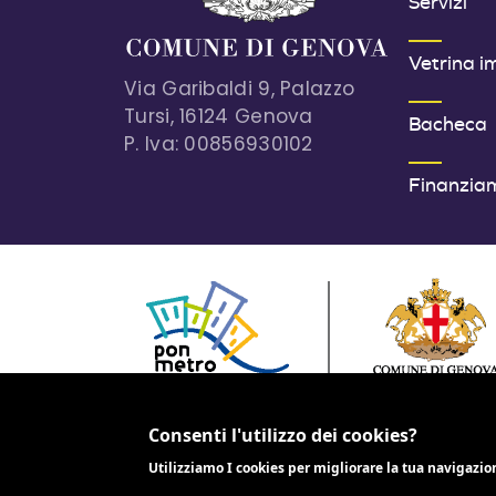
Servizi
Vetrina i
Via Garibaldi 9, Palazzo
Tursi, 16124 Genova
Bacheca
P. Iva: 00856930102
Finanzia
PROGETTO COFINANZIATO DALL'UNIONE EUR
2014-2020
Consenti l'utilizzo dei cookies?
Utilizziamo I cookies per migliorare la tua navigazio