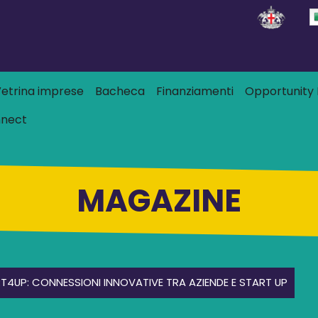
Salta al contenuto principale
 principale
etrina imprese
Bacheca
Finanziamenti
Opportunity L
nnect
MAGAZINE
4UP: CONNESSIONI INNOVATIVE TRA AZIENDE E START UP