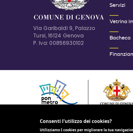
Servizi
Vetrina i
Via Garibaldi 9, Palazzo
Tursi, 16124 Genova
Bacheca
P. Iva: 00856930102
Finanzia
PROGETTO COFINANZIATO DALL'UNIONE EUR
2014-2020
Consenti l'utilizzo dei cookies?
Utilizziamo I cookies per migliorare la tua navigazio