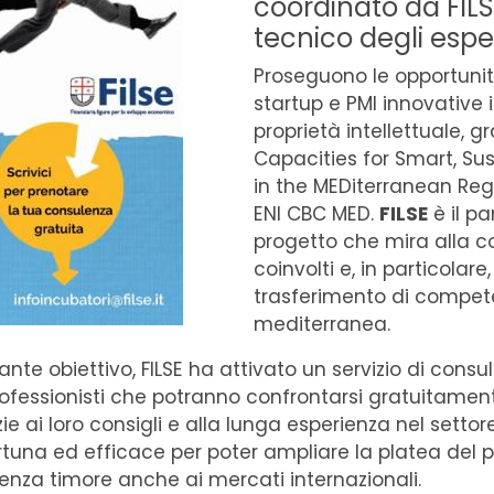
coordinato da FILS
tecnico degli espe
Proseguono le opportunit
startup e PMI innovative 
proprietà intellettuale, g
Capacities for Smart, Su
in the MEDiterranean Re
ENI CBC MED.
FILSE
è il pa
progetto che mira alla co
coinvolti e, in particolare,
trasferimento di compete
mediterranea.
nte obiettivo, FILSE ha attivato un servizio di con
 professionisti che potranno confrontarsi gratuitament
ie ai loro consigli e alla lunga esperienza nel settor
rtuna ed efficace per poter ampliare la platea del pr
enza timore anche ai mercati internazionali.