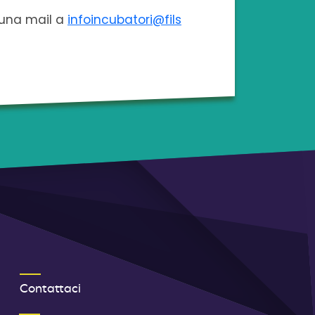
e una mail a
infoincubatori@fils
TERZO MENU FOOTER
Contattaci