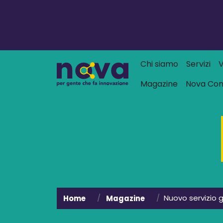
Navigazione
Chi siamo
Servizi
V
Magazine
Nova Co
Nuovo servizio g
Home
Magazine