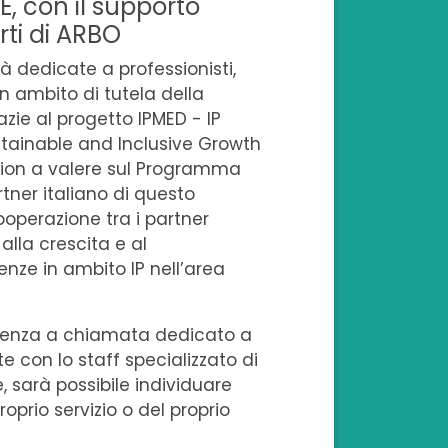
E, con il supporto
u
u
u
u
o
rti di ARBO
F
L
T
W
n
à dedicate a professionisti,
in ambito di tutela della
a
i
w
h
e
razie al progetto IPMED - IP
c
n
i
a
m
stainable and Inclusive Growth
gion a valere sul Programma
e
k
t
t
a
rtner italiano di questo
operazione tra i partner
b
e
t
s
i
 alla crescita e al
o
d
e
a
l
nze in ambito IP nell’area
o
i
r
p
sulenza a chiamata dedicato a
k
n
p
e con lo staff specializzato di
e, sarà possibile individuare
oprio servizio o del proprio