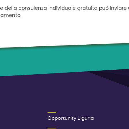
re della consulenza individuale gratuita può inviar
tamento.
ER 1
SECONDO MENU FOOTER
Opportunity Liguria