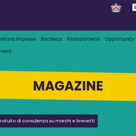
Salta al contenuto principale
 principale
etrina imprese
Bacheca
Finanziamenti
Opportunity L
nnect
MAGAZINE
ratuito di consulenza su marchi e brevetti