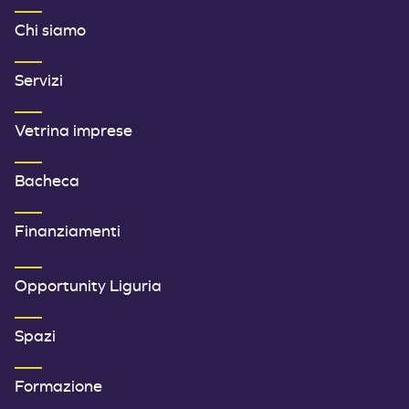
MENU FOOTER 1
Chi siamo
Servizi
Vetrina imprese
Bacheca
Finanziamenti
SECONDO MENU FOOTER
Opportunity Liguria
Spazi
Formazione