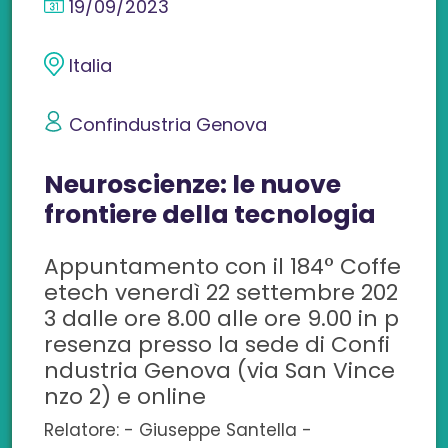
19/09/2023
d
d
d
d
d
i
i
i
i
i
Italia
v
v
v
v
v
Confindustria Genova
i
i
i
i
i
Neuroscienze: le nuove
d
d
d
d
d
frontiere della tecnologia
i
i
i
i
i
Appuntamento con il 184° Coffe
s
s
s
s
c
etech venerdì 22 settembre 202
u
u
u
u
o
3 dalle ore 8.00 alle ore 9.00 in p
resenza presso la sede di Confi
F
L
T
W
n
ndustria Genova (via San Vince
a
i
w
h
e
nzo 2) e online
c
n
i
a
m
Relatore: - Giuseppe Santella -