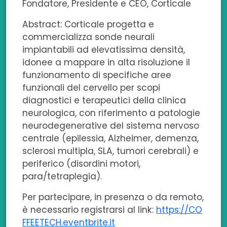
Fondatore, Presidente e CEO, Corticale
e
k
t
t
a
Abstract: Corticale progetta e
b
e
t
s
i
commercializza sonde neurali
o
d
e
a
l
impiantabili ad elevatissima densità,
idonee a mappare in alta risoluzione il
o
i
r
p
funzionamento di specifiche aree
funzionali del cervello per scopi
k
n
p
diagnostici e terapeutici della clinica
neurologica, con riferimento a patologie
neurodegenerative del sistema nervoso
centrale (epilessia, Alzheimer, demenza,
sclerosi multipla, SLA, tumori cerebrali) e
periferico (disordini motori,
para/tetraplegia).
Per partecipare, in presenza o da remoto,
è necessario registrarsi al link:
https://CO
FFEETECH.eventbrite.it