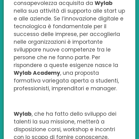
consapevolezza acquisita da
F
L
T
W
n
Wylab
nella sua attività di supporto alle start up
a
i
w
h
e
e alle aziende. Se l’innovazione digitale e
tecnologica è fondamentale per il
c
n
i
a
m
successo delle imprese, per accoglierla
e
k
t
t
a
nelle organizzazioni è importante
sviluppare nuove competenze tra le
b
e
t
s
i
persone che ne fanno parte. Per
rispondere a queste esigenze nasce la
o
d
e
a
l
Wylab Academy
, una proposta
o
i
r
p
formativa variegata aperta a studenti,
professionisti, imprenditori e manager.
k
n
p
Wylab
, che ha fatto dello sviluppo dei
talenti la sua missione, metterà a
disposizione corsi, workshop e incontri
con lo scopo di fornire conoscenze,