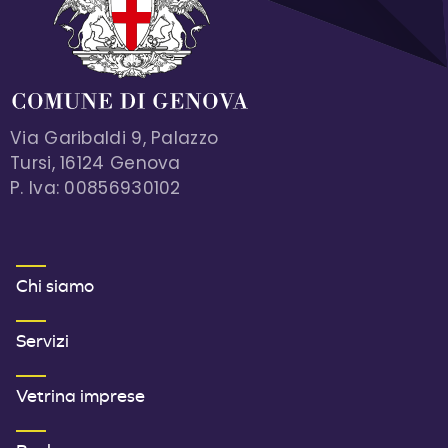
Via Garibaldi 9, Palazzo
Tursi, 16124 Genova
P. Iva: 00856930102
MENU FOOTER 1
Chi siamo
Servizi
Vetrina imprese