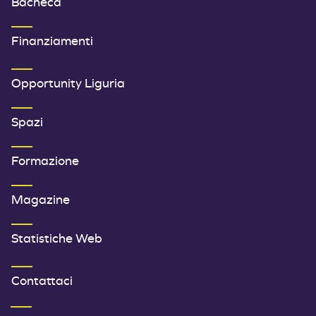
Bacheca
Finanziamenti
SECONDO MENU FOOTER
Opportunity Liguria
Spazi
Formazione
Magazine
Statistiche Web
TERZO MENU FOOTER
Contattaci