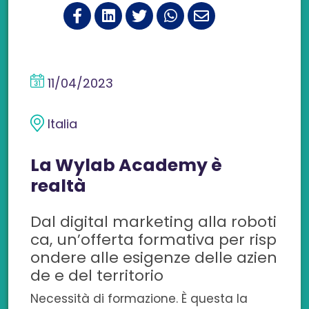
C
C
C
C
C
o
o
o
o
o
n
n
n
n
n
11/04/2023
d
d
d
d
d
i
i
i
i
i
Italia
v
v
v
v
v
La Wylab Academy è
i
i
i
i
i
realtà
d
d
d
d
d
Dal digital marketing alla roboti
i
i
i
i
i
ca, un’offerta formativa per risp
ondere alle esigenze delle azien
s
s
s
s
c
de e del territorio
u
u
u
u
o
Necessità di formazione. È questa la