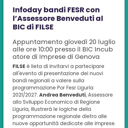
Infoday bandi FESR con
d
d
d
d
d
l’Assessore Benveduti al
i
i
i
i
i
BIC di FILSE
s
s
s
s
c
Appuntamento giovedì 20 luglio
u
u
u
u
o
alle ore 10:00 presso il BIC Incub
F
L
T
W
n
atore di Imprese di Genova
FILSE
è lieta di invitarvi a partecipare
a
i
w
h
e
all'evento di presentazione dei nuovi
c
n
i
a
m
bandi regionali a valere sulla
programmazione Por Fesr Liguria
e
k
t
t
a
2021/2027.
Andrea Benveduti
, Assessore
b
e
t
s
i
allo Sviluppo Economico di Regione
Liguria, illustrerà le logiche della
o
d
e
a
l
programmazione regionale dietro alle
nuove opportunità dedicate alle imprese.
o
i
r
p