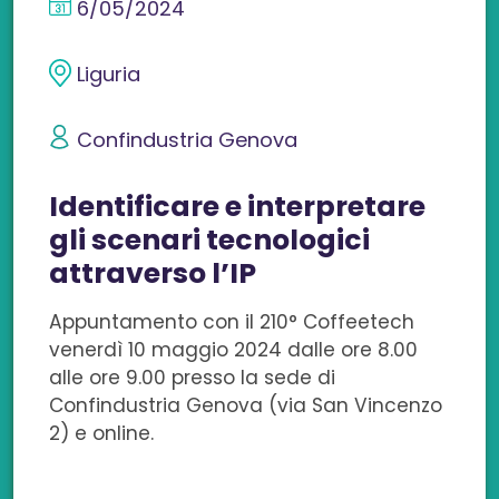
6/05/2024
d
d
d
d
d
i
i
i
i
i
Liguria
v
v
v
v
v
Confindustria Genova
i
i
i
i
i
Identificare e interpretare
d
d
d
d
d
gli scenari tecnologici
i
i
i
i
i
attraverso l’IP
s
s
s
s
c
Appuntamento con il 210° Coffeetech
u
u
u
u
o
venerdì 10 maggio 2024 dalle ore 8.00
alle ore 9.00 presso la sede di
F
L
T
W
n
Confindustria Genova (via San Vincenzo
a
i
w
h
e
2) e online.
c
n
i
a
m