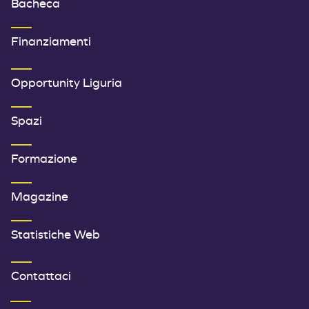
Bacheca
Finanziamenti
SECONDO MENU FOOTER
Opportunity Liguria
Spazi
Formazione
Magazine
Statistiche Web
TERZO MENU FOOTER
Contattaci