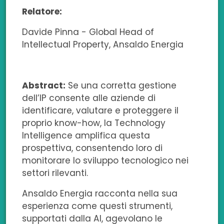
e
k
t
t
a
Relatore:
b
e
t
s
i
Davide Pinna - Global Head of
Intellectual Property, Ansaldo Energia
o
d
e
a
l
o
i
r
p
Abstract:
Se una corretta gestione
k
n
p
dell’IP consente alle aziende di
identificare, valutare e proteggere il
proprio know-how, la Technology
Intelligence amplifica questa
prospettiva, consentendo loro di
monitorare lo sviluppo tecnologico nei
settori rilevanti.
Ansaldo Energia racconta nella sua
esperienza come questi strumenti,
supportati dalla AI, agevolano le