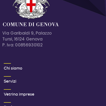
Via Garibaldi 9, Palazzo
Tursi, 16124 Genova
P. Iva: 00856930102
MENU FOOTER 1
Chi siamo
Servizi
Vetrina imprese