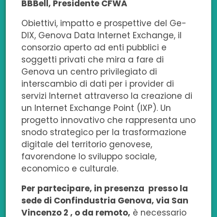
c
n
i
a
m
BBBell, Presidente CFWA
e
k
t
t
a
Obiettivi, impatto e prospettive del Ge-
DIX, Genova Data Internet Exchange, il
b
e
t
s
i
consorzio aperto ad enti pubblici e
o
d
e
a
l
soggetti privati che mira a fare di
Genova un centro privilegiato di
o
i
r
p
interscambio di dati per i provider di
k
n
p
servizi Internet attraverso la creazione di
un Internet Exchange Point (IXP). Un
progetto innovativo che rappresenta uno
snodo strategico per la trasformazione
digitale del territorio genovese,
favorendone lo sviluppo sociale,
economico e culturale.
Per partecipare, in presenza presso la
sede di Confindustria Genova, via San
Vincenzo 2 , o da remoto,
è necessario