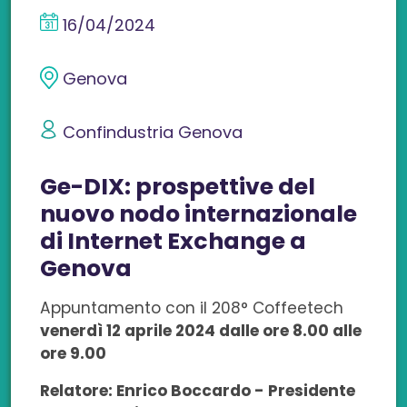
n
n
n
n
n
16/04/2024
d
d
d
d
d
i
i
i
i
i
Genova
v
v
v
v
v
Confindustria Genova
i
i
i
i
i
Ge-DIX: prospettive del
d
d
d
d
d
nuovo nodo internazionale
i
i
i
i
i
di Internet Exchange a
s
s
s
s
c
Genova
u
u
u
u
o
Appuntamento con il 208° Coffeetech
venerdì 12 aprile 2024 dalle ore 8.00 alle
F
L
T
W
n
ore 9.00
a
i
w
h
e
Relatore: Enrico Boccardo - Presidente