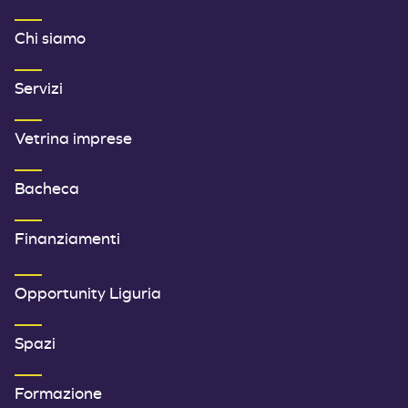
MENU FOOTER 1
Chi siamo
Servizi
Vetrina imprese
Bacheca
Finanziamenti
SECONDO MENU FOOTER
Opportunity Liguria
Spazi
Formazione