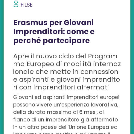
FILSE
i
i
i
i
i
Erasmus per Giovani
d
d
d
d
d
Imprenditori: come e
i
i
i
i
i
perché partecipare
s
s
s
s
c
Apre il nuovo ciclo del Program
u
u
u
u
o
ma Europeo di mobilità internaz
F
L
T
W
n
ionale che mette in connession
e aspiranti e giovani imprendito
a
i
w
h
e
ri con imprenditori affermati
c
n
i
a
m
Giovani ed aspiranti imprenditori europei
possono vivere un’esperienza lavorativa,
e
k
t
t
a
della durata massima di 6 mesi, al
b
e
t
s
i
fianco di un imprenditore già affermato
in un altro paese dell’Unione Europea ed
o
d
e
a
l