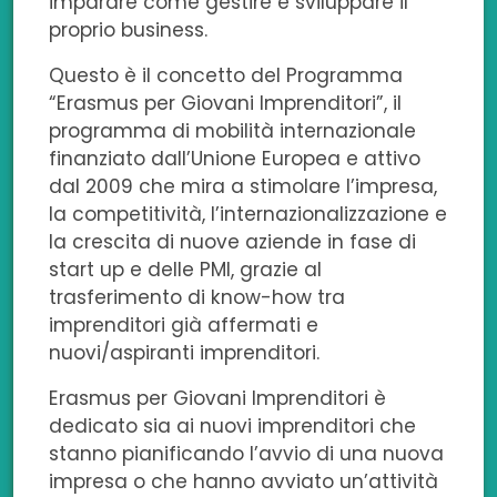
imparare come gestire e sviluppare il
proprio business.
o
i
r
p
k
n
p
Questo è il concetto del Programma
“Erasmus per Giovani Imprenditori”, il
programma di mobilità internazionale
finanziato dall’Unione Europea e attivo
dal 2009 che mira a stimolare l’impresa,
la competitività, l’internazionalizzazione e
la crescita di nuove aziende in fase di
start up e delle PMI, grazie al
trasferimento di know-how tra
imprenditori già affermati e
nuovi/aspiranti imprenditori.
Erasmus per Giovani Imprenditori è
dedicato sia ai nuovi imprenditori che
stanno pianificando l’avvio di una nuova
impresa o che hanno avviato un’attività