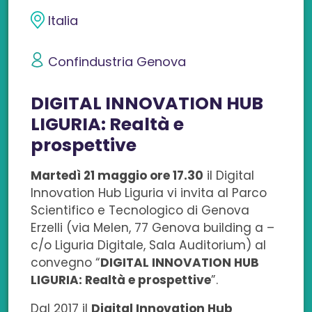
i
i
i
i
i
Italia
v
v
v
v
v
Confindustria Genova
i
i
i
i
i
DIGITAL INNOVATION HUB
d
d
d
d
d
LIGURIA: Realtà e
i
i
i
i
i
prospettive
s
s
s
s
c
Martedì 21 maggio ore 17.30
il Digital
u
u
u
u
o
Innovation Hub Liguria vi invita al Parco
Scientifico e Tecnologico di Genova
F
L
T
W
n
Erzelli (via Melen, 77 Genova building a –
a
i
w
h
e
c/o Liguria Digitale, Sala Auditorium) al
convegno “
DIGITAL INNOVATION HUB
c
n
i
a
m
LIGURIA: Realtà e prospettive
”.
e
k
t
t
a
Dal 2017 il
Digital Innovation Hub