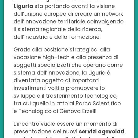
Liguria
sta portando avanti la visione
b
e
t
s
i
dell’unione europea di creare un network
o
d
e
a
l
dell’innovazione territoriale coinvolgendo
il sistema regionale della ricerca,
o
i
r
p
dell’industria e della formazione.
k
n
p
Grazie alla posizione strategica, alla
vocazione high-tech e alla presenza di
soggetti specializzati che operano come
sistema dell’innovazione, la Liguria
è
diventata oggetto di importanti
investimenti volti a promuovere lo
sviluppo e il trasferimento tecnologico,
tra cui quello in atto al Parco Scientifico
e Tecnologico di Genova Erzelli.
L’incontro vuole essere un momento di
presentazione dei nuovi
servizi agevolati