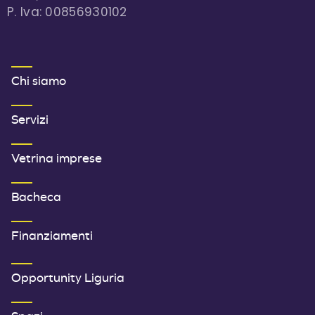
P. Iva: 00856930102
MENU FOOTER 1
Chi siamo
Servizi
Vetrina imprese
Bacheca
Finanziamenti
SECONDO MENU FOOTER
Opportunity Liguria