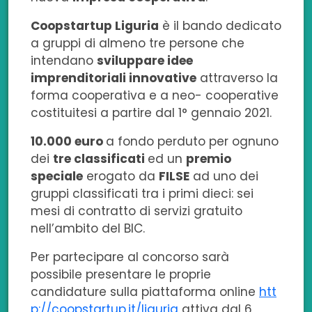
b
e
t
s
i
Coopstartup Liguria
è il bando dedicato
o
d
e
a
l
a gruppi di almeno tre persone che
o
i
r
p
intendano
sviluppare idee
imprenditoriali innovative
attraverso la
k
n
p
forma cooperativa e a neo- cooperative
costituitesi a partire dal 1° gennaio 2021.
10.000 euro
a fondo perduto per ognuno
dei
tre classificati
ed un
premio
speciale
erogato da
FILSE
ad uno dei
gruppi classificati tra i primi dieci: sei
mesi di contratto di servizi gratuito
nell’ambito del BIC.
Per partecipare al concorso sarà
possibile presentare le proprie
candidature sulla piattaforma online
htt
p://coopstartup.it/liguria
attiva dal 6