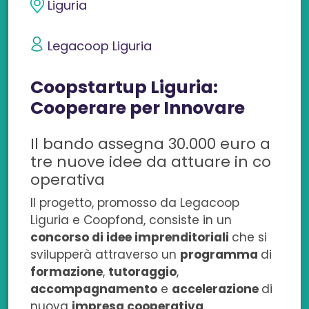
i
i
i
i
i
Liguria
v
v
v
v
v
Legacoop Liguria
i
i
i
i
i
Coopstartup Liguria:
d
d
d
d
d
Cooperare per Innovare
i
i
i
i
i
Il bando assegna 30.000 euro a
s
s
s
s
c
tre nuove idee da attuare in co
u
u
u
u
o
operativa
F
L
T
W
n
Il progetto, promosso da Legacoop
Liguria e Coopfond, consiste in un
a
i
w
h
e
concorso di idee imprenditoriali
che si
c
n
i
a
m
svilupperà attraverso un
programma
di
formazione
,
tutoraggio
,
e
k
t
t
a
accompagnamento
e
accelerazione
di
nuova
impresa cooperativa
.