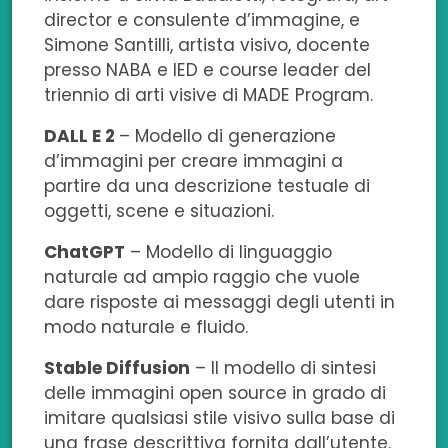
o
d
e
a
l
director e consulente d’immagine, e
Simone Santilli, artista visivo, docente
o
i
r
p
presso NABA e IED e course leader del
k
n
p
triennio di arti visive di MADE Program.
DALL E 2
– Modello di generazione
d’immagini per creare immagini a
partire da una descrizione testuale di
oggetti, scene e situazioni.
ChatGPT
– Modello di linguaggio
naturale ad ampio raggio che vuole
dare risposte ai messaggi degli utenti in
modo naturale e fluido.
Stable Diffusion
– Il modello di sintesi
delle immagini open source in grado di
imitare qualsiasi stile visivo sulla base di
una frase descrittiva fornita dall’utente.