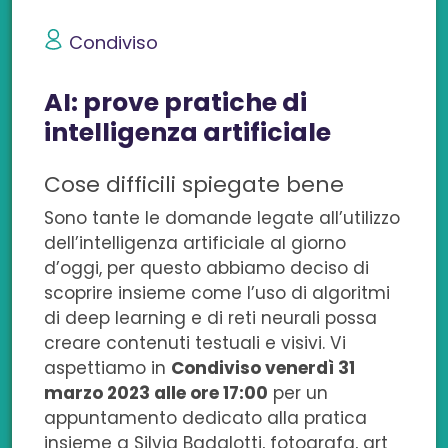
v
v
v
v
v
Condiviso
i
i
i
i
i
AI: prove pratiche di
d
d
d
d
d
intelligenza artificiale
i
i
i
i
i
Cose difficili spiegate bene
s
s
s
s
c
Sono tante le domande legate all’utilizzo
u
u
u
u
o
dell’intelligenza artificiale al giorno
F
L
T
W
n
d’oggi, per questo abbiamo deciso di
scoprire insieme come l’uso di algoritmi
a
i
w
h
e
di deep learning e di reti neurali possa
c
n
i
a
m
creare contenuti testuali e visivi. Vi
aspettiamo in
Condiviso venerdì 31
e
k
t
t
a
marzo 2023 alle ore 17:00
per un
appuntamento dedicato alla pratica
b
e
t
s
i
insieme a Silvia Badalotti, fotografa, art