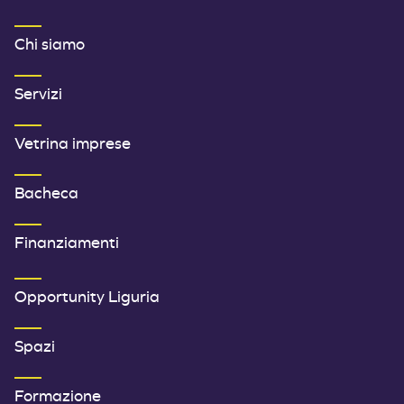
MENU FOOTER 1
Chi siamo
Servizi
Vetrina imprese
Bacheca
Finanziamenti
SECONDO MENU FOOTER
Opportunity Liguria
Spazi
Formazione