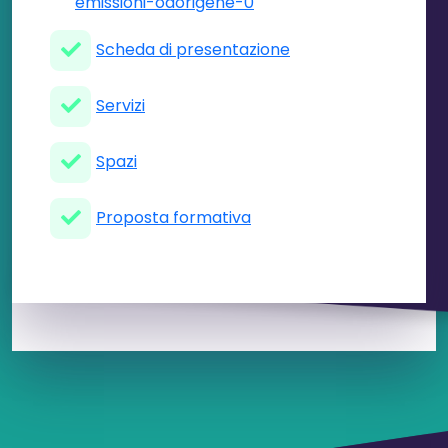
emissioni-odorigene-0
Scheda di presentazione
Servizi
Spazi
Proposta formativa