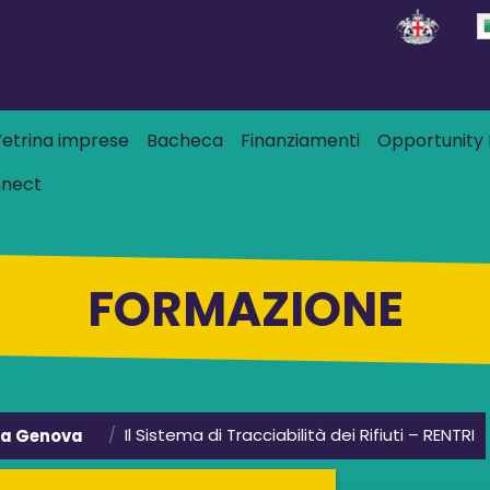
Salta al contenuto principale
 principale
etrina imprese
Bacheca
Finanziamenti
Opportunity L
nnect
FORMAZIONE
Il Sistema di Tracciabilità dei Rifiuti – RENTRI
ia Genova