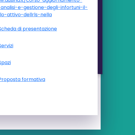
w.ausind.it/corso-aggiornamento-
-analisi-e-gestione-degli-infortuni-il-
lo-attivo-dellrls-nella
Scheda di presentazione
Servizi
Spazi
Proposta formativa