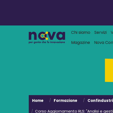
Navigazione
Chi siamo
Servizi
V
Magazine
Nova Co
Home
Formazione
Confindustr
Corso Aggiornamento RLS: "Analisi e gestio