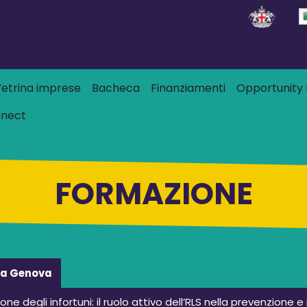
Salta al contenuto principale
 principale
etrina imprese
Bacheca
Finanziamenti
Opportunity L
nnect
FORMAZIONE
ia Genova
ne degli infortuni: il ruolo attivo dell’RLS nella prevenzione