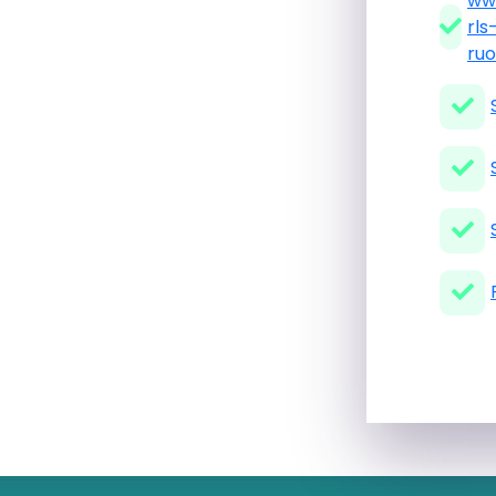
ww
rls
ruo