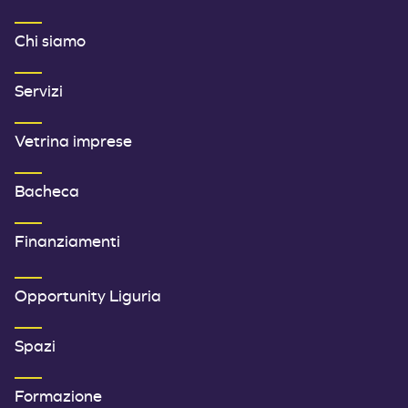
MENU FOOTER 1
Chi siamo
Servizi
Vetrina imprese
Bacheca
Finanziamenti
SECONDO MENU FOOTER
Opportunity Liguria
Spazi
Formazione