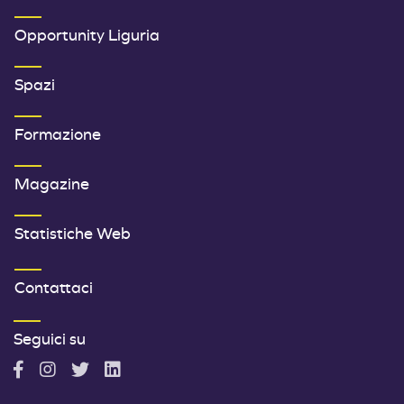
SECONDO MENU FOOTER
Opportunity Liguria
Spazi
Formazione
Magazine
Statistiche Web
TERZO MENU FOOTER
Contattaci
Seguici su
A
A
A
A
c
c
c
c